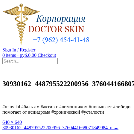
Sign In / Register
0 items - руб.0.00
Checkout
30930162_448795522200956_37604416680
#rejuvital #бальзам #актив с #лимонником #повышает #либидо
помогает от #синдрома #хронической #усталости
Full
640 × 640
size
Post
30930162_448795522200956_3760441668071849984_n
→
navigation