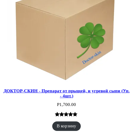
ДОКТОР-СКИН - Препарат от прыщей, и угревой сыпи (Уп.
- 4шт.)
Р
1,700.00
Рейтинг
1
В корзину
5.00
из 5 на