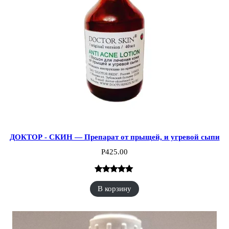
ДОКТОР - СКИН — Препарат от прыщей, и угревой сыпи
Р
425.00
Рейтинг
4
В корзину
5.00
из 5 на
основе
опроса
пользователей