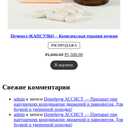
Печенол (КАПСУЛЫ) – Комплексная терапия печени
ПРОДАВАЕМЫЙ
РАСПРОДАЖА
ТОВАР
Р
1,600.00
Р
1,500.00
В корзину
Свежие комментарии
admin
к записи
Церебрум АССИСТ — Препарат при
нарушениях координации движений и равновесия. Для
бодрой и уверенной походки!
admin
к записи
Церебрум АССИСТ — Препарат при
нарушениях координации движений и равновесия. Для
бодрой и уверенной походки!