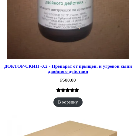
ДОКТОР-СКИН -X2 - Препарат от прыщей, и угревой сыпи
двойного действия
Р
500.00
Рейтинг
1
В корзину
5.00
из 5 на
основе
опроса
пользователя