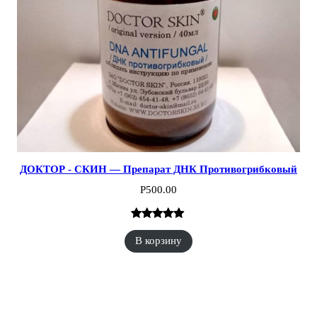
ДОКТОР - СКИН — Препарат ДНК Противогрибковый
Р
500.00
Рейтинг
1
В корзину
5.00
из 5 на
основе
опроса
пользователя