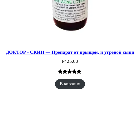
ДОКТОР - СКИН — Препарат от прыщей, и угревой сыпи
Р
425.00
Рейтинг
4
В корзину
5.00
из 5 на
основе
опроса
пользователей