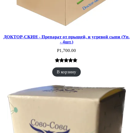
ДОКТОР-СКИН - Препарат от прыщей, и угревой сыпи (Уп.
- 4шт.)
Р
1,700.00
Рейтинг
1
В корзину
5.00
из 5 на
основе
опроса
пользователя