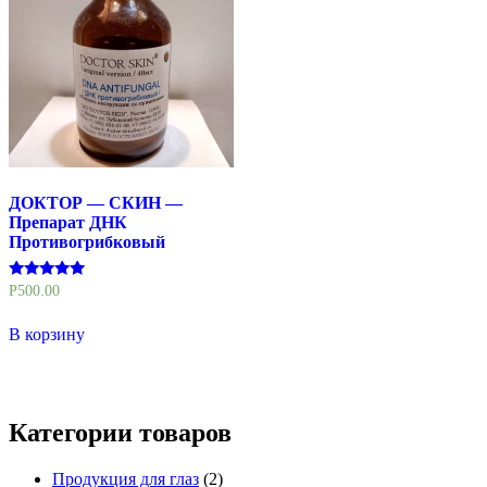
ДОКТОР — СКИН —
Препарат ДНК
Противогрибковый
Оценка
Р
500.00
5.00
из 5
В корзину
Категории товаров
Продукция для глаз
(2)