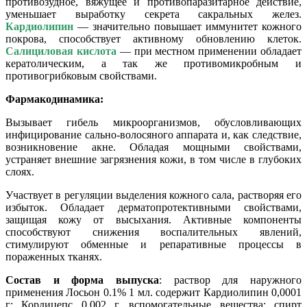
противозудное, вяжущее и противопаразитарное действие,
уменьшает выработку секрета сакральных желез.
Кардиолипин
— значительно повышает иммунитет кожного
покрова, способствует активному обновлению клеток.
Салициловая кислота
— при местном применении обладает
кератолическим, а так же противомикробным и
противогрибковым свойствами.
Фармакодинамика:
Вызывает гибель микроорганизмов, обусловливающих
инфицирование сально-волосяного аппарата и, как следствие,
возникновение акне. Обладая мощными свойствами,
устраняет внешние загрязнения кожи, в том числе в глубоких
слоях.
Участвует в регуляции выделения кожного сала, растворяя его
избыток. Обладает дерматопротективными свойствами,
защищая кожу от высыхания. Активные компоненты
способствуют снижения воспалительных явлений,
стимулируют обменные и репаративные процессы в
пораженных тканях.
Состав и форма выпуска
: раствор для наружного
применения Лосьон 0.1% 1 мл. содержит Кардиолипин 0,0001
г; Кордицепс 0,002 г. вспомогательные вещества: спирт