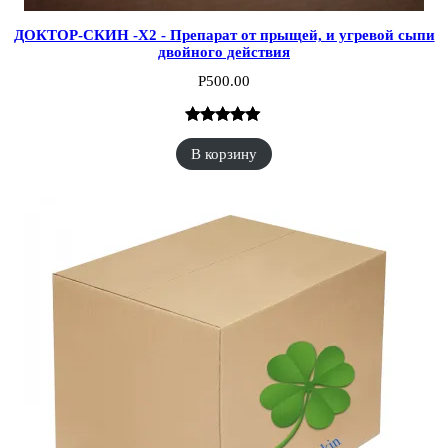
ДОКТОР-СКИН -X2 - Препарат от прыщей, и угревой сыпи
двойного действия
Р
500.00
Рейтинг
1
В корзину
5.00
из 5 на
основе
опроса
пользователя