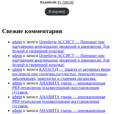
Р
1,600.00
Р
1,500.00
В корзину
Свежие комментарии
admin
к записи
Церебрум АССИСТ — Препарат при
нарушениях координации движений и равновесия. Для
бодрой и уверенной походки!
admin
к записи
Церебрум АССИСТ — Препарат при
нарушениях координации движений и равновесия. Для
бодрой и уверенной походки!
admin
к записи
КАТАСОД — Защита от активных форм
кислорода при сердечно-сосудистых, бронхолегочных
заболеваниях, онкологии и старения организма.
admin
к записи
АНАВИТА ультра — инновационная
PRP-технология (плазмотерапия) восстановления
суставов.
admin
к записи
АНАВИТА ультра — инновационная
PRP-технология (плазмотерапия) восстановления
суставов.
admin
к записи
АНАВИТА ультра — инновационная