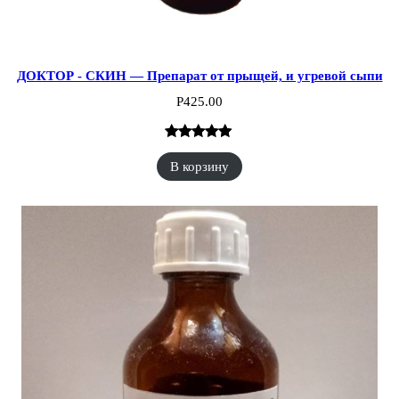
ДОКТОР - СКИН — Препарат от прыщей, и угревой сыпи
Р
425.00
Рейтинг
4
В корзину
5.00
из 5 на
основе
опроса
пользователей