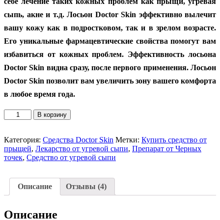
себе лечение таких кожных проблем как прыщи, угревая
сыпь, акне и т.д. Лосьон Doctor Skin эффективно вылечит
вашу кожу как в подростковом, так и в зрелом возрасте.
Его уникальные фармацевтические свойства помогут вам
избавиться от кожных проблем. Эффективность лосьона
Doctor Skin видна сразу, после первого применения. Лосьон
Doctor Skin позволит вам увеличить зону вашего комфорта
в любое время года.
Количество
В корзину
товара
ДОКТОР
-
Категория:
Средства Doctor Skin
Метки:
Купить средство от
СКИН
прыщей
,
Лекарство от угревой сыпи
,
Препарат от Черных
—
точек
,
Средство от угревой сыпи
Препарат
от
прыщей,
Описание
Отзывы (4)
и
угревой
сыпи
Описание