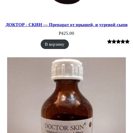
ДОКТОР - СКИН — Препарат от прыщей, и угревой сыпи
Р
425.00
В корзину
Рейтинг
4
5.00
из 5 на
основе
опроса
пользователе