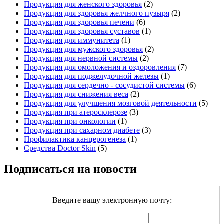
Продукция для женского здоровья
(2)
Продукция для здоровья желчного пузыря
(2)
Продукция для здоровья печени
(6)
Продукция для здоровья суставов
(1)
Продукция для иммунитета
(1)
Продукция для мужского здоровья
(2)
Продукция для нервной системы
(2)
Продукция для омоложения и оздоровления
(7)
Продукция для поджелудочной железы
(1)
Продукция для сердечно - сосудистой системы
(6)
Продукция для снижения веса
(2)
Продукция для улучшения мозговой деятельности
(5)
Продукция при атеросклерозе
(3)
Продукция при онкологии
(1)
Продукция при сахарном диабете
(3)
Профилактика канцерогенеза
(1)
Средства Doctor Skin
(5)
Подписаться на новости
Введите вашу электронную почту: