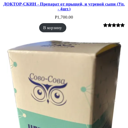
ДОКТОР-СКИН - Препарат от прыщей, и угревой сыпи (Уп.
- 4шт.)
Р
1,700.00
В корзину
Рейтинг
1
5.00
из 5 на
основе
опроса
пользователя