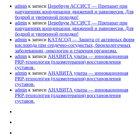
admin
к записи
Церебрум АССИСТ — Препарат при
нарушениях координации движений и равновесия. Для
бодрой и уверенной походки!
admin
к записи
Церебрум АССИСТ — Препарат при
нарушениях координации движений и равновесия. Для
бодрой и уверенной походки!
admin
к записи
КАТАСОД — Защита от активных форм
кислорода при сердечно-сосудистых, бронхолегочных
заболеваниях, онкологии и старения организма.
admin
к записи
АНАВИТА ультра — инновационная
PRP-технология (плазмотерапия) восстановления
суставов.
admin
к записи
АНАВИТА ультра — инновационная
PRP-технология (плазмотерапия) восстановления
суставов.
admin
к записи
АНАВИТА ультра — инновационная
PRP-технология (плазмотерапия) восстановления
суставов.