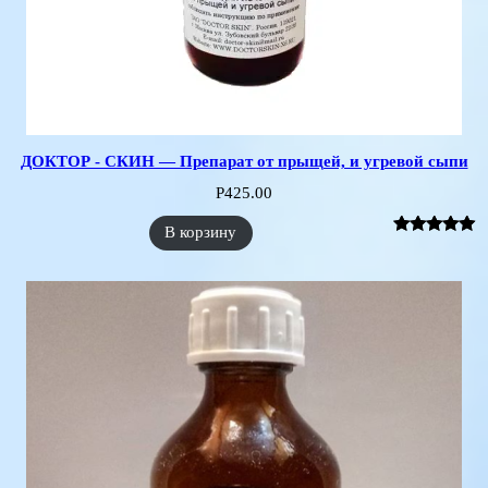
ДОКТОР - СКИН — Препарат от прыщей, и угревой сыпи
Р
425.00
В корзину
Рейтинг
4
5.00
из 5 на
основе
опроса
пользователе