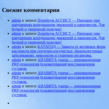
Свежие комментарии
admin
к записи
Церебрум АССИСТ — Препарат при
нарушениях координации движений и равновесия. Для
бодрой и уверенной походки!
admin
к записи
Церебрум АССИСТ — Препарат при
нарушениях координации движений и равновесия. Для
бодрой и уверенной походки!
admin
к записи
КАТАСОД — Защита от активных форм
кислорода при сердечно-сосудистых, бронхолегочных
заболеваниях, онкологии и старения организма.
admin
к записи
АНАВИТА ультра — инновационная
PRP-технология (плазмотерапия) восстановления
суставов.
admin
к записи
АНАВИТА ультра — инновационная
PRP-технология (плазмотерапия) восстановления
суставов.
admin
к записи
АНАВИТА ультра — инновационная
PRP-технология (плазмотерапия) восстановления
суставов.