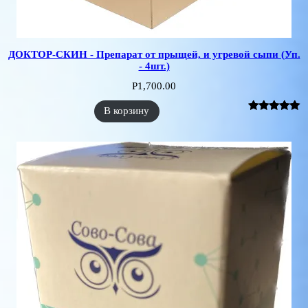
ДОКТОР-СКИН - Препарат от прыщей, и угревой сыпи (Уп.
- 4шт.)
Р
1,700.00
В корзину
Рейтинг
1
5.00
из 5 на
основе
опроса
пользователя