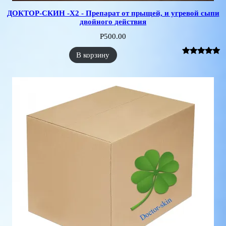
ДОКТОР-СКИН -X2 - Препарат от прыщей, и угревой сыпи
двойного действия
Р
500.00
В корзину
Рейтинг
1
5.00
из 5 на
основе
опроса
пользователя