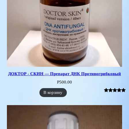
ДОКТОР - СКИН — Препарат ДНК Противогрибковый
Р
500.00
В корзину
Рейтинг
1
5.00
из 5 на
основе
опроса
пользователя