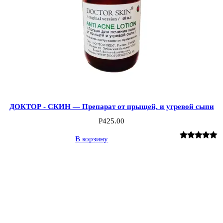
ДОКТОР - СКИН — Препарат от прыщей, и угревой сыпи
Р
425.00
В корзину
Рейтинг
4
5.00
из 5 на
основе
опроса
пользователе