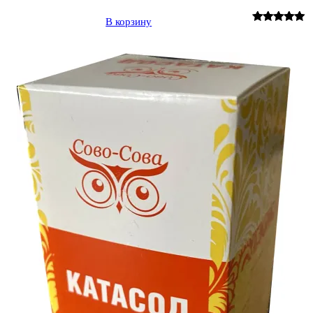
В корзину
Рейтинг
1
5.00
из 5 на
основе
опроса
пользователя