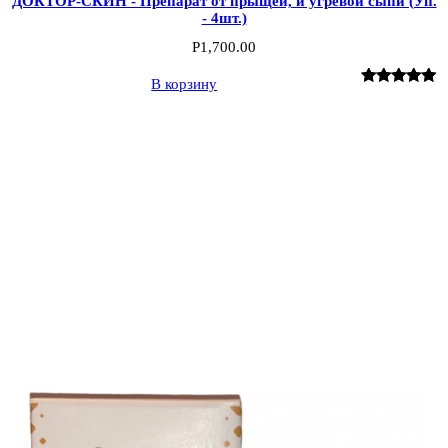
ДОКТОР-СКИН - Препарат от прыщей, и угревой сыпи (Уп.
- 4шт.)
Р
1,700.00
В корзину
Рейтинг
1
5.00
из 5 на
основе
опроса
пользователя